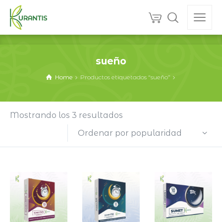
sueño
Home
Productos etiquetados “sueño”
Ordenado
Mostrando los 3 resultados
por
Ordenar por popularidad
popularidad