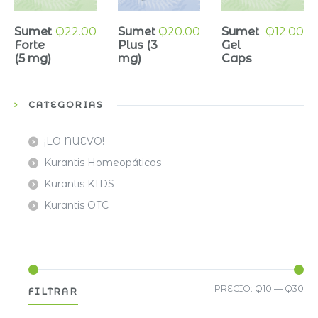
Sumet
Q
22.00
Sumet
Q
20.00
Sumet
Q
12.00
Forte
Plus (3
Gel
(5 mg)
mg)
Caps
CATEGORÍAS
¡LO NUEVO!
Kurantis Homeopáticos
Kurantis KIDS
Kurantis OTC
Pre
Pre
PRECIO:
Q10
—
Q30
FILTRAR
mí
má