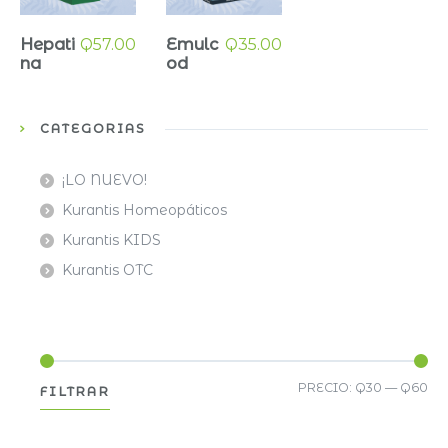
Hepati
Q
57.00
Emulc
Q
35.00
na
od
CATEGORÍAS
¡LO NUEVO!
Kurantis Homeopáticos
Kurantis KIDS
Kurantis OTC
Pre
Pre
PRECIO:
Q30
—
Q60
FILTRAR
mí
má