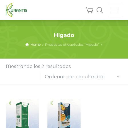
Hígado
Home
Productos etiquetados “Hígado”
Ordenado
Mostrando los 2 resultados
por
Ordenar por popularidad
popularidad