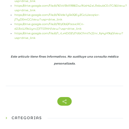
usp=drive_link
https://drive.google.com/file/d/161xVBtA9B6Dw9UsHs2zLRxbubCEv7GS6/view?
usp=drive_link
https://drive.google.com/file/d/16Vde1y5k0QEyZGcWecq4cr-
jT1yD0mGC/view?usp=drive_link
https://drive.google.com/file/d/18Y0bQPzavcACn-
d2ZoWRsUynvJJMIR4H/view?usp=drive_link
https://drive.google.com/file/d/1_rLx4Di3ZY7dbO1mtTxJ2nr_fq4yH9q0/view?
usp=drive_link
Este artículo tiene fines informativos. No sustituye una consulta médica
personalizada.
CATEGORÍAS