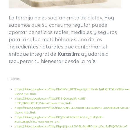
La toronja no es solo un «mito de dieta». Hoy
sabemos que su consumo regular puede
aportar beneficios reales, medibles y seguros
para la salud metabólica. Es uno de los
ingredientes naturales que conforman el
enfoque integral de
Kuraslim
: ayudarte a
recuperar tu bienestar desde la raíz.
Fuente:
https://drive.google.com/file/d/1n3K6mjRE1DegqfgtnWnAcY4UQLMlhnBH/vie
usp=drive_link
https://drive.google.com/file/d/17SrQLegydYKL8f3-
nrMj2R5tio81II1J/view?usp=drive_link
https://drive.google.com/file/d/1KYVzPIWDTuafNLLzT65be42LdD9bB6ZF/view?
usp=drive_link
https://drive.google.com/file/d/1CjLsmIiPJxIEDeYuLjmYqY3E-
XOxWRqs/view?usp=drive_link
https://drive.google.com/file/d/1yVjUjooW2FiBuSgj4KIqphvQwSaRxQfA/view?